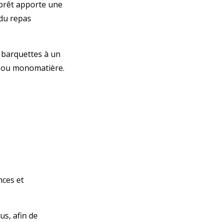
 prêt apporte une
 du repas
 barquettes à un
n ou monomatière.
nces et
us, afin de