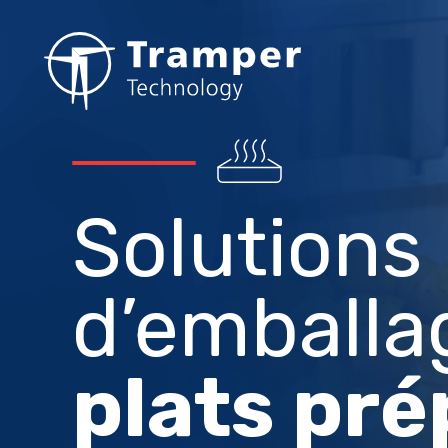
Aller
au
contenu
principal
Solutions
d’emballa
plats pré