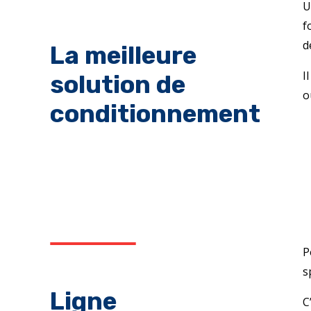
U
f
d
La meilleure
I
solution de
o
conditionnement
P
s
Ligne
C