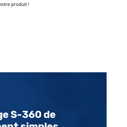
otre produit !
ge S-360 de
ent simples,