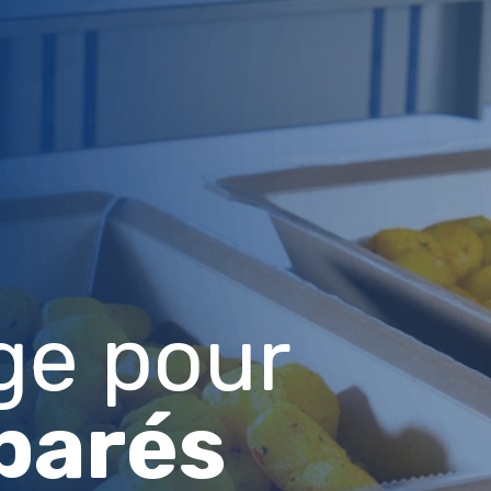
ge pour
parés