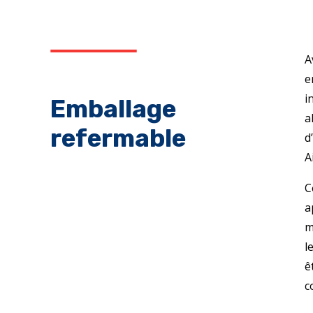
A
e
i
Emballage
a
refermable
d
A
C
a
m
l
ê
c